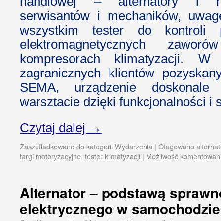
handlowej – alternatory i ro
serwisantów i mechaników, uwag
wszystkim tester do kontroli 
elektromagnetycznych zawor
kompresorach klimatyzacji. W 
zagranicznych klientów pozyskan
SEMA, urządzenie doskonale
warsztacie dzięki funkcjonalności i 
Czytaj dalej
→
Zaszufladkowano do kategorii
Wydarzenia
|
Otagowano
alternat
targi motoryzacyjne
,
tester klimatyzacji
|
Możliwość komentowan
Alternator – podstawą sprawn
elektrycznego w samochodzie